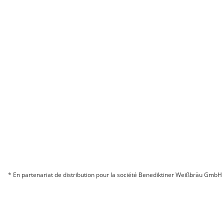
* En partenariat de distribution pour la société Benediktiner Weißbräu GmbH
© 2026 BITBURGER BRAUGRUPPE GMBH
COMPAGNIE