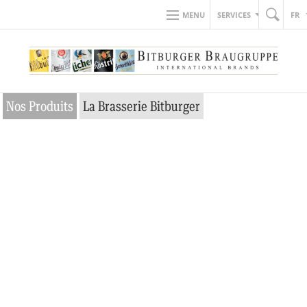
MENU
SERVICES
FR
Nos Produits
La Brasserie Bitburger
Une bière au goût
inimitable
N°1 des ventes de
bière en fût en
Allemagne