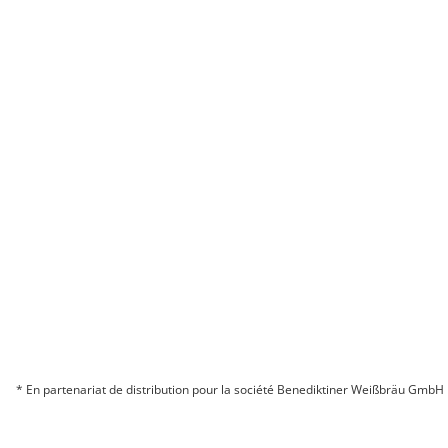
Êtes-vous intéressé par un partenariat?
N’HÉSITEZ PAS À NOUS CONTACTER
FACEBOOK
INSTAGRAM
YOUTUBE
* En partenariat de distribution pour la société Benediktiner Weißbräu GmbH