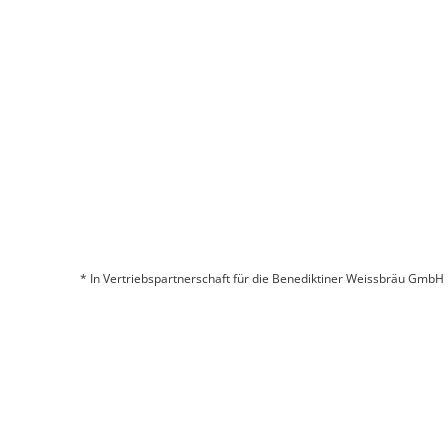
Aktivieren der „Komfort“-Cookies.
* In Vertriebspartnerschaft für die Benediktiner Weissbräu GmbH