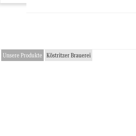
Unsere Produkte
Köstritzer Brauerei
Erfrischend dunkel.
Deutschlands
beliebtestes
Schwarzbier