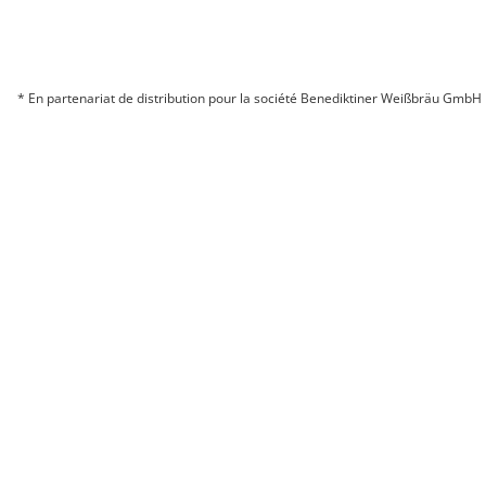
DOWNLOAD
* En partenariat de distribution pour la société Benediktiner Weißbräu GmbH
© 2026 BITBURGER BRAUGRUPPE GMBH
COMPAGNIE
CONTACT
MENTIONS LÉGALES
CONFIDENTIALITÉ
MODIFIER LES PARAMÈTRES DES COOKIES
MODIFIER LES PARAMÈTRES DES COOKIES