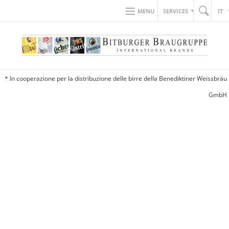
MENU
SERVICES
IT
* In cooperazione per la distribuzione delle birre della Benediktiner Weissbräu
GmbH
© 2026 BITBURGER BRAUGRUPPE GMBH
AZIENDALE
CONTATTO
SIGLA EDITORIALE
TUTELA DEI DATI PERSONALI
MODIFICA LE IMPOSTAZIONI DEI COOKIE
MODIFICA LE IMPOSTAZIONI DEI COOKIE