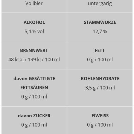
Vollbier
untergärig
ALKOHOL
STAMMWÜRZE
5,4 % vol
12,7 %
BRENNWERT
FETT
48 kcal / 199 kJ / 100 ml
0 g / 100 ml
davon GESÄTTIGTE
KOHLENHYDRATE
FETTSÄUREN
3,5 g / 100 ml
0 g / 100 ml
davon ZUCKER
EIWEISS
0 g / 100 ml
0 g / 100 ml