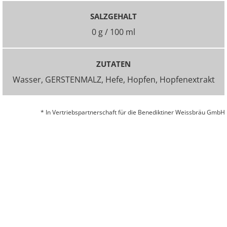
SALZGEHALT
0 g / 100 ml
ZUTATEN
Wasser, GERSTENMALZ, Hefe, Hopfen, Hopfenextrakt
* In Vertriebspartnerschaft für die Benediktiner Weissbräu GmbH
© 2026 BITBURGER BRAUGRUPPE GMBH
UNTERNEHMEN
KONTAKT
IMPRESSUM
DATENSCHUTZ
COOKIE-EINSTELLUNGEN ÄNDERN