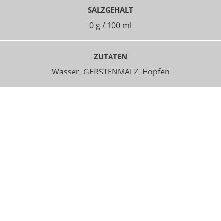
SALZGEHALT
0 g / 100 ml
ZUTATEN
Wasser, GERSTENMALZ, Hopfen
© 2026 BITBURGER BRAUGRUPPE GMBH
UNTERNEHMEN
KONTAKT
IMPRESSUM
DATENSCHUTZ
COOKIE-EINSTELLUNGEN ÄNDERN