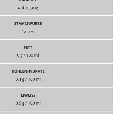
untergärig
STAMMWÜRZE
12,5 %
FETT
0 g / 100 ml
KOHLENHYDRATE
3,4 g / 100 ml
EIWEISS
0,5 g / 100 ml