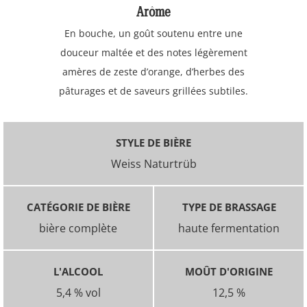
Arôme
En bouche, un goût soutenu entre une
douceur maltée et des notes légèrement
amères de zeste d’orange, d’herbes des
pâturages et de saveurs grillées subtiles.
STYLE DE BIÈRE
Weiss Naturtrüb
CATÉGORIE DE BIÈRE
TYPE DE BRASSAGE
bière complète
haute fermentation
L'ALCOOL
MOÛT D'ORIGINE
5,4 % vol
12,5 %