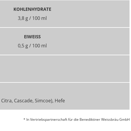
KOHLENHYDRATE
3,8 g / 100 ml
EIWEISS
0,5 g / 100 ml
Citra, Cascade, Simcoe), Hefe
* In Vertriebspartnerschaft für die Benediktiner Weissbräu GmbH