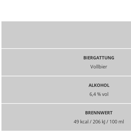
BIERGATTUNG
Vollbier
ALKOHOL
6,4 % vol
BRENNWERT
49 kcal / 206 kJ / 100 ml