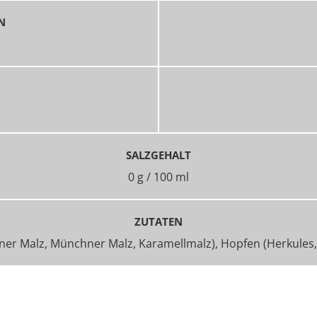
N
SALZGEHALT
0 g / 100 ml
ZUTATEN
r Malz, Münchner Malz, Karamellmalz), Hopfen (Herkules, 