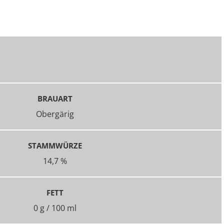
BRAUART
Obergärig
STAMMWÜRZE
14,7 %
FETT
0 g / 100 ml