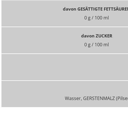
davon GESÄTTIGTE FETTSÄURE
0 g / 100 ml
davon ZUCKER
0 g / 100 ml
Wasser, GERSTENMALZ (Pilsene