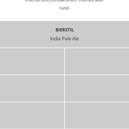
rund.
BIERSTIL
India Pale Ale