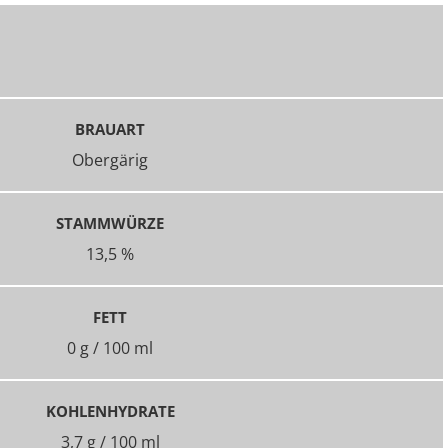
BRAUART
Obergärig
STAMMWÜRZE
13,5 %
FETT
0 g / 100 ml
KOHLENHYDRATE
3,7 g / 100 ml