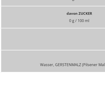
davon ZUCKER
0 g / 100 ml
Wasser, GERSTENMALZ (Pilsener Malz,