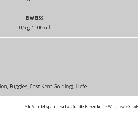
EIWEISS
0,5 g / 100 ml
n, Fuggles, East Kent Golding), Hefe
* In Vertriebspartnerschaft für die Benediktiner Weissbräu GmbH