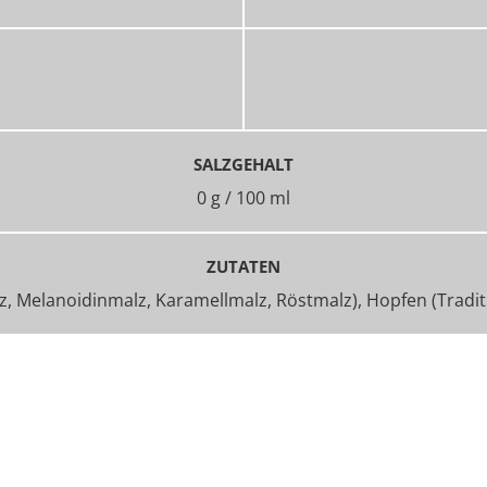
SALZGEHALT
0 g / 100 ml
ZUTATEN
 Melanoidinmalz, Karamellmalz, Röstmalz), Hopfen (Traditio
© 2026 BITBURGER BRAUGRUPPE GMBH
UNTERNEHMEN