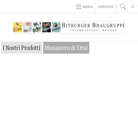
MENU
SERVICES
IT
I Nostri Prodotti
Monastero di Ettal