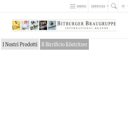
MENU
SERVICES
IT
I Nostri Prodotti
Il Birrificio Köstritzer